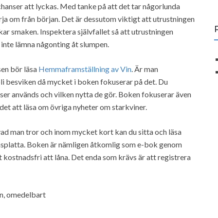
hanser att lyckas. Med tanke på att det tar någorlunda
örja om från början. Det är dessutom viktigt att utrustningen
kar smaken. Inspektera självfallet så att utrustningen
t inte lämna någonting åt slumpen.
sen bör läsa
Hemmaframställning av Vin
. Är man
li besviken då mycket i boken fokuserar på det. Du
ser används och vilken nytta de gör. Boken fokuserar även
et att läsa om övriga nyheter om starkviner.
vad man tror och inom mycket kort kan du sitta och läsa
 läsplatta. Boken är nämligen åtkomlig som e-bok genom
lt kostnadsfri att låna. Det enda som krävs är att registrera
in, omedelbart