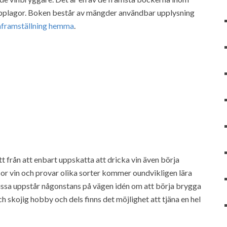
 upplagor. Boken består av mängder användbar upplysning
nframställning hemma
.
 att från att enbart uppskatta att dricka vin även börja
or vin och provar olika sorter kommer oundvikligen lära
vissa uppstår någonstans på vägen idén om att börja brygga
h skojig hobby och dels finns det möjlighet att tjäna en hel