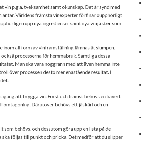
eget vin p.g.a. tveksamhet samt okunskap. Det är synd med
n antar. Världens främsta vinexperter förfinar oupphörligt
upphörligen upp nya ingredienser samt nya
vinjäster
som
e inom all form av vinframställning lämnas åt slumpen.
r också processerna för hemmabruk. Samtliga dessa
ultatet. Man ska vara noggrann med att även hemma inte
oll över processen desto mer enastående resultat. I
det.
a igång att brygga vin. Först och främst behövs en hävert
ll omtappning. Därutöver behövs ett jäskärl och en
allt som behövs, och dessutom göra upp en lista på de
ska följas till punkt och pricka. Det medför att du slipper