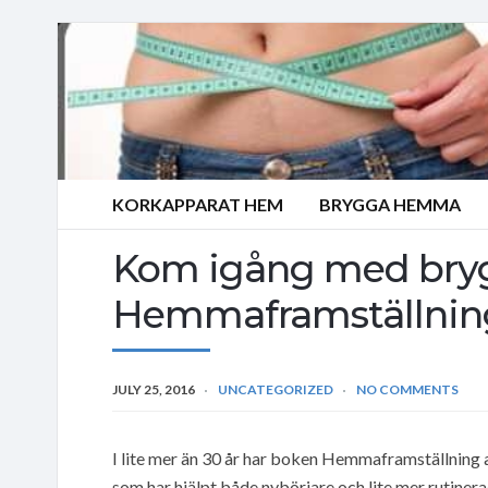
KORKAPPARAT HEM
BRYGGA HEMMA
Kom igång med bry
Hemmaframställning
JULY 25, 2016
UNCATEGORIZED
NO COMMENTS
I lite mer än 30 år har boken Hemmaframställning 
som har hjälpt både nybörjare och lite mer rutine