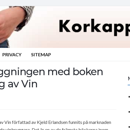
PRIVACY
SITEMAP
ggningen med boken
 av Vin
av Vin författad av Kjeld Erlandsen funnits på marknaden
rade vinbryggare. Det är en av de främsta böckerna inom