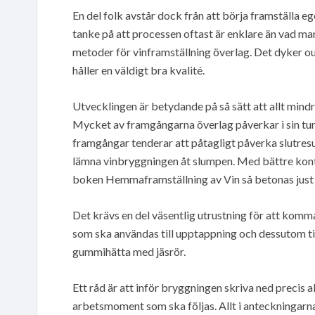
En del folk avstår dock från att börja framställa 
tanke på att processen oftast är enklare än vad ma
metoder för vinframställning överlag. Det dyker o
håller en väldigt bra kvalité.
Utvecklingen är betydande på så sätt att allt mindr
Mycket av framgångarna överlag påverkar i sin tu
framgångar tenderar att påtagligt påverka slutres
lämna vinbryggningen åt slumpen. Med bättre kontr
boken Hemmaframställning av Vin så betonas just 
Det krävs en del väsentlig utrustning för att komm
som ska användas till upptappning och dessutom ti
gummihätta med jäsrör.
Ett råd är att inför bryggningen skriva ned precis 
arbetsmoment som ska följas. Allt i anteckningarna 