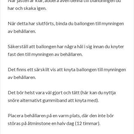
När jästen är klar, addera även denna till blandningen du
har och skaka igen.
När detta har slutförts, binda du ballongen till mynningen
av behållaren.
Säkerställ att ballongen har några hål i sig innan du knyter
fast den till mynningen av behållaren.
Det finns ett särskilt vis att knyta ballongen till mynningen
av behållaren.
Det bör helst vara väl gjort och tätt (här kan du nyttja
snöre alternativt gummiband att knyta med).
Placera behållaren på en varm plats, där den inte bör
störas på åtminstone en halv dag (12 timmar).