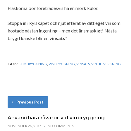
Flaskorna bör företrädesvis ha en mörk kulör.
Stoppa in i kylskåpet och njut efteråt av ditt eget vin som
kostade nästan ingenting – men det är smaskigt! Nästa
brygd kanske blir en
vinsats
?
TAGS:
HEMBRYGGNING
,
VINBRYGGNING
,
VINSATS
,
VINTILLVERKNING
Previous Post
Användbara råvaror vid vinbryggning
NOVEMBER 26, 2015
NO COMMENTS