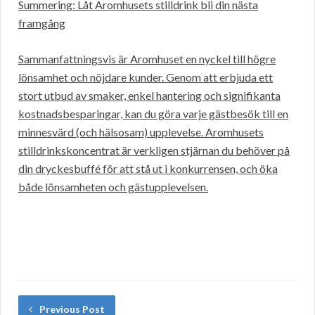
Summering: Låt Aromhusets stilldrink bli din nästa
framgång
Sammanfattningsvis är Aromhuset en nyckel till högre
lönsamhet och nöjdare kunder. Genom att erbjuda ett
stort utbud av smaker, enkel hantering och signifikanta
kostnadsbesparingar, kan du göra varje gästbesök till en
minnesvärd (och hälsosam) upplevelse. Aromhusets
stilldrinkskoncentrat är verkligen stjärnan du behöver på
din dryckesbuffé för att stå ut i konkurrensen, och öka
både lönsamheten och gästupplevelsen.
Previous Post