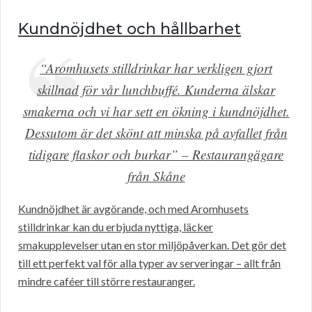
Kundnöjdhet och hållbarhet
“Aromhusets stilldrinkar har verkligen gjort
skillnad för vår lunchbuffé. Kunderna älskar
smakerna och vi har sett en ökning i kundnöjdhet.
Dessutom är det skönt att minska på avfallet från
tidigare flaskor och burkar” – Restaurangägare
från Skåne
Kundnöjdhet är avgörande, och med Aromhusets
stilldrinkar kan du erbjuda nyttiga, läcker
smakupplevelser utan en stor miljöpåverkan. Det gör det
till ett perfekt val för alla typer av serveringar – allt från
mindre caféer till större restauranger.