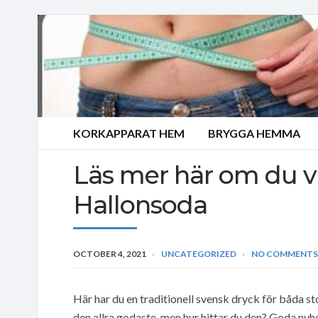
KORKAPPARAT HEM
BRYGGA HEMMA
Läs mer här om du vi
Hallonsoda
OCTOBER 4, 2021
UNCATEGORIZED
NO COMMENTS
Här har du en traditionell svensk dryck för båda sto
den allra godaste, men hur hittar du den? Goda nyhe