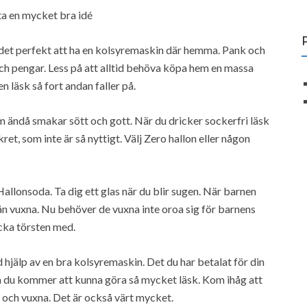
ta en mycket bra idé
r det perfekt att ha en kolsyremaskin där hemma. Pank och
och pengar. Less på att alltid behöva köpa hem en massa
 läsk så fort andan faller på.
om ändå smakar sött och gott. När du dricker sockerfri läsk
et, som inte är så nyttigt. Välj Zero hallon eller någon
llonsoda. Ta dig ett glas när du blir sugen. När barnen
från vuxna. Nu behöver de vuxna inte oroa sig för barnens
äcka törsten med.
jälp av en bra kolsyremaskin. Det du har betalat för din
 du kommer att kunna göra så mycket läsk. Kom ihåg att
n och vuxna. Det är också värt mycket.