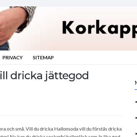
PRIVACY
SITEMAP
ll dricka jättegod
ra och små. Vill du dricka Hallonsoda vill du förstås dricka
ter! Nu kan du dricka sockerfri hallonläsk som är lika god,