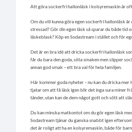
Att göra sockerfri hallonläsk i kolsyremaskin är of
Om du vill kunna göra egen sockerfri hallonläsk ä
stressad? Gör din egen läsk så sparar du både tid 
läskeblask? Köp en Sodastream i stället och för egen
Det är en bra idé att dricka sockerfri hallonläsk s
får du bara den goda, söta smaken men slipper sockr
annan god smak – ett bra val för hela familjen.
Här kommer goda nyheter – nu kan du dricka mer Ha
tjatar om att få läsk igen blir det inga sura miner 
tänder, utan kan de dem något gott och sött att sl
Du kan minska matkontot om du gör egen läsk med h
Sodastream tjänar du ganska snabbt igen eftersom
det är roligt att ha en kolsyremaskin, både för bar