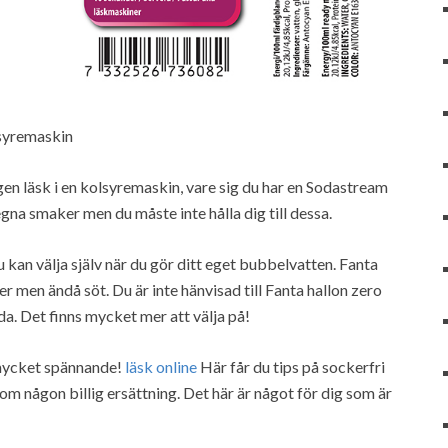
lsyremaskin
gen läsk i en kolsyremaskin, vare sig du har en Sodastream
egna smaker men du måste inte hålla dig till dessa.
 kan välja själv när du gör ditt eget bubbelvatten. Fanta
r men ändå söt. Du är inte hänvisad till Fanta hallon zero
oda. Det finns mycket mer att välja på!
 mycket spännande!
läsk online
Här får du tips på sockerfri
m någon billig ersättning. Det här är något för dig som är