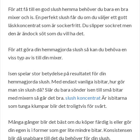
För att få till en god slush hemma behöver du bara en bra
mixer och is. En perfekt slush får du om du väljer ett gott
läskkoncentrat som är sockerfritt. Du slipper sockret men
den är ändock söt som du vill ha det.
För att göra din hemmagjorda slush så kan du behöva en
viss typ av is till din mixer.
Isen spelar stor betydelse på resultatet för din
hemmagjorda slush. Med endast vanliga isbitar, hur gör
man sin slush då? Slår du bara sönder isen till små bitar
med mixern så går det bra.
slush koncentrat
Är isbitarna
som tunga klumpar blir det troligtvis för svårt.
Många gånger blir det bäst om du köper färdig is eller gör
din egen is i former som ger lite mindre bitar. Konsistensen
blir då snabbare till det du behöver för din slush.