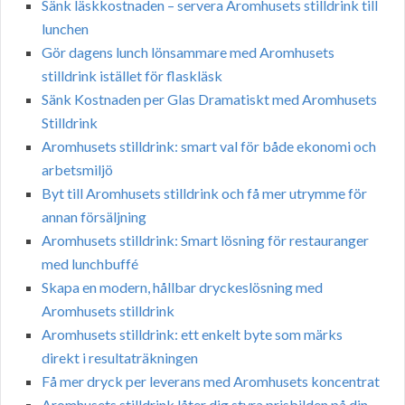
Sänk läskkostnaden – servera Aromhusets stilldrink till
lunchen
Gör dagens lunch lönsammare med Aromhusets
stilldrink istället för flaskläsk
Sänk Kostnaden per Glas Dramatiskt med Aromhusets
Stilldrink
Aromhusets stilldrink: smart val för både ekonomi och
arbetsmiljö
Byt till Aromhusets stilldrink och få mer utrymme för
annan försäljning
Aromhusets stilldrink: Smart lösning för restauranger
med lunchbuffé
Skapa en modern, hållbar dryckeslösning med
Aromhusets stilldrink
Aromhusets stilldrink: ett enkelt byte som märks
direkt i resultaträkningen
Få mer dryck per leverans med Aromhusets koncentrat
Aromhusets stilldrink låter dig styra prisbilden på din