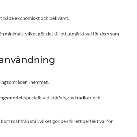
 det både ekonomiskt och bekvämt.
 minimalt, vilket gör det till ett utmärkt val för dem som
sanvändning
ningsområden i hemmet.
ingsmedel
, speciellt vid
städning
av
badkar
och
bort rost från stål, vilket gör den till ett perfekt val för