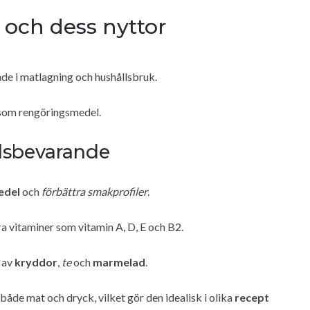
ch dess nyttor
åde i matlagning och hushållsbruk.
 som rengöringsmedel.
lsbevarande
edel
och
förbättra smakprofiler
.
ara vitaminer som vitamin A, D, E och B2.
g av
kryddor
,
te
och
marmelad
.
åde mat och dryck, vilket gör den idealisk i olika
recept