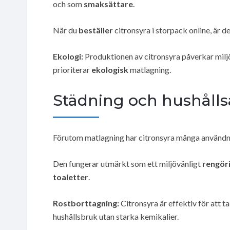
och som
smaksättare
.
När du
beställer
citronsyra i storpack online, är
Ekologi:
Produktionen av citronsyra påverkar miljön
prioriterar
ekologisk
matlagning.
Städning och hushåll
Förutom matlagning har citronsyra många använd
Den fungerar utmärkt som ett miljövänligt
rengör
toaletter
.
Rostborttagning:
Citronsyra är effektiv för att ta 
hushållsbruk utan starka kemikalier.