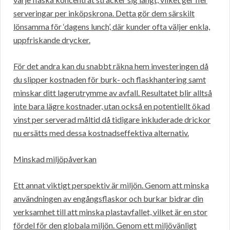
serveringar per inköpskrona. Detta gör dem särskilt
lönsamma för ‘dagens lunch’, där kunder ofta väljer enkla,
uppfriskande drycker.
För det andra kan du snabbt räkna hem investeringen då
du slipper kostnaden för burk- och flaskhantering samt
minskar ditt lagerutrymme av avfall. Resultatet blir alltså
inte bara lägre kostnader, utan också en potentiellt ökad
vinst per serverad måltid då tidigare inkluderade drickor
nu ersätts med dessa kostnadseffektiva alternativ.
Minskad miljöpåverkan
Ett annat viktigt perspektiv är miljön. Genom att minska
användningen av engångsflaskor och burkar bidrar din
verksamhet till att minska plastavfallet, vilket är en stor
fördel för den globala miljön. Genom ett miljövänligt