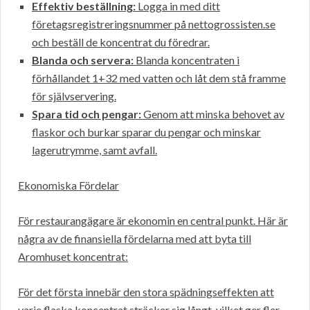
Effektiv beställning:
Logga in med ditt
företagsregistreringsnummer på nettogrossisten.se
och beställ de koncentrat du föredrar.
Blanda och servera:
Blanda koncentraten i
förhållandet 1+32 med vatten och låt dem stå framme
för självservering.
Spara tid och pengar:
Genom att minska behovet av
flaskor och burkar sparar du pengar och minskar
lagerutrymme, samt avfall.
Ekonomiska Fördelar
För restaurangägare är ekonomin en central punkt. Här är
några av de finansiella fördelarna med att byta till
Aromhuset koncentrat:
För det första innebär den stora spädningseffekten att
varje flaska koncentrat sträcker sig långt, vilket ger fler