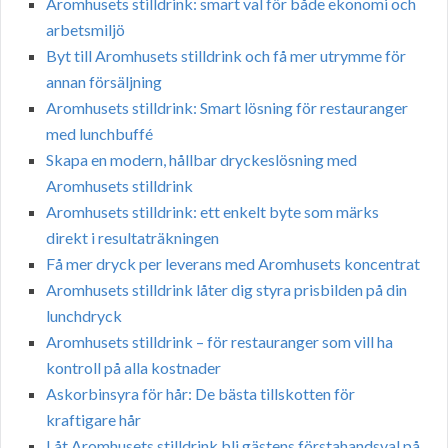
Aromhusets stilldrink: smart val för både ekonomi och
arbetsmiljö
Byt till Aromhusets stilldrink och få mer utrymme för
annan försäljning
Aromhusets stilldrink: Smart lösning för restauranger
med lunchbuffé
Skapa en modern, hållbar dryckeslösning med
Aromhusets stilldrink
Aromhusets stilldrink: ett enkelt byte som märks
direkt i resultaträkningen
Få mer dryck per leverans med Aromhusets koncentrat
Aromhusets stilldrink låter dig styra prisbilden på din
lunchdryck
Aromhusets stilldrink – för restauranger som vill ha
kontroll på alla kostnader
Askorbinsyra för hår: De bästa tillskotten för
kraftigare hår
Låt Aromhusets stilldrink bli gästens förstahandsval på