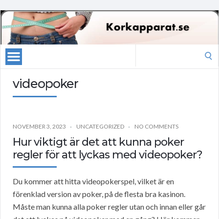
Search
for:
videopoker
NOVEMBER 3, 2023
UNCATEGORIZED
NO COMMENTS
Hur viktigt är det att kunna poker
regler för att lyckas med videopoker?
Du kommer att hitta videopokerspel, vilket är en
förenklad version av poker, på de flesta bra kasinon.
Måste man kunna alla poker regler utan och innan eller går