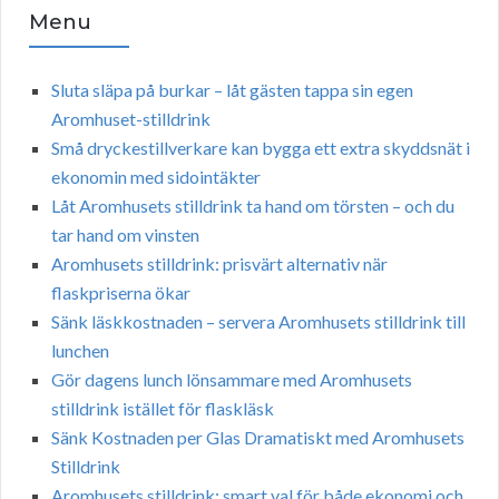
Menu
Sluta släpa på burkar – låt gästen tappa sin egen
Aromhuset-stilldrink
Små dryckestillverkare kan bygga ett extra skyddsnät i
ekonomin med sidointäkter
Låt Aromhusets stilldrink ta hand om törsten – och du
tar hand om vinsten
Aromhusets stilldrink: prisvärt alternativ när
flaskpriserna ökar
Sänk läskkostnaden – servera Aromhusets stilldrink till
lunchen
Gör dagens lunch lönsammare med Aromhusets
stilldrink istället för flaskläsk
Sänk Kostnaden per Glas Dramatiskt med Aromhusets
Stilldrink
Aromhusets stilldrink: smart val för både ekonomi och