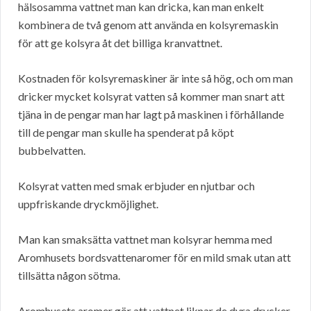
hälsosamma vattnet man kan dricka, kan man enkelt
kombinera de två genom att använda en kolsyremaskin
för att ge kolsyra åt det billiga kranvattnet.
Kostnaden för kolsyremaskiner är inte så hög, och om man
dricker mycket kolsyrat vatten så kommer man snart att
tjäna in de pengar man har lagt på maskinen i förhållande
till de pengar man skulle ha spenderat på köpt
bubbelvatten.
Kolsyrat vatten med smak erbjuder en njutbar och
uppfriskande dryckmöjlighet.
Man kan smaksätta vattnet man kolsyrar hemma med
Aromhusets bordsvattenaromer för en mild smak utan att
tillsätta någon sötma.
Aromhusets aromer gör att vattnet liknar de dyra drycker