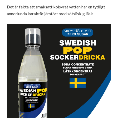
Det är fakta att smaksatt kolsyrat vatten har en tydligt
annorlunda karaktär jämfört med sötsliskig läsk.