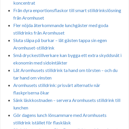
koncentrat
Från dyra enportionsflaskor till smart stilldrinkslösning
från Aromhuset
Fler nöjda återkommande lunchgäster med goda
stilldrinks från Aromhuset
Sluta släpa på burkar – låt gästen tappa sin egen
Aromhuset-stilldrink
Små dryckestillverkare kan bygga ett extra skyddsnät i
ekonomin med sidointäkter
Låt Aromhusets stilldrink ta hand om törsten – och du
tar hand om vinsten
Aromhusets stilldrink: prisvärt alternativ när
flaskpriserna ökar
Sänk läskkostnaden – servera Aromhusets stilldrink till
lunchen
Gör dagens lunch lönsammare med Aromhusets
stilldrink istället för flaskläsk