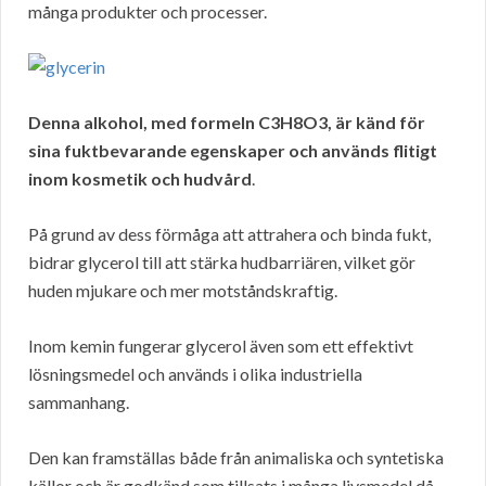
många produkter och processer.
Denna alkohol, med formeln C3H8O3, är känd för
sina fuktbevarande egenskaper och används flitigt
inom kosmetik och hudvård
.
På grund av dess förmåga att attrahera och binda fukt,
bidrar glycerol till att stärka hudbarriären, vilket gör
huden mjukare och mer motståndskraftig.
Inom kemin fungerar glycerol även som ett effektivt
lösningsmedel och används i olika industriella
sammanhang.
Den kan framställas både från animaliska och syntetiska
källor och är godkänd som tillsats i många livsmedel då