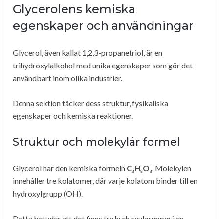
Glycerolens kemiska
egenskaper och användningar
Glycerol, även kallat 1,2,3-propanetriol, är en
trihydroxylalkohol med unika egenskaper som gör det
användbart inom olika industrier.
Denna sektion täcker dess struktur, fysikaliska
egenskaper och kemiska reaktioner.
Struktur och molekylär formel
Glycerol har den kemiska formeln
C₃H₈O₃
. Molekylen
innehåller tre kolatomer, där varje kolatom binder till en
hydroxylgrupp (OH).
Detta betyder att det finns tre hydroxylgrupper i en