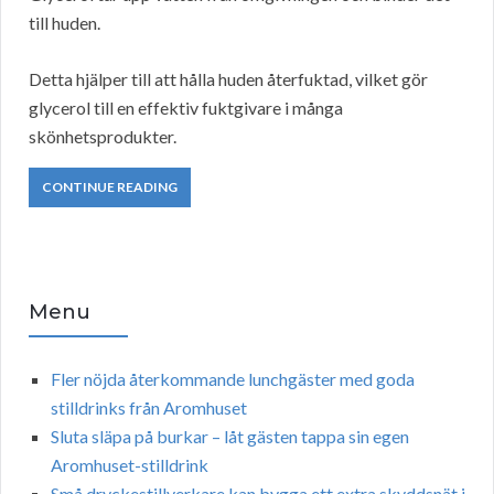
till huden.
Detta hjälper till att hålla huden återfuktad, vilket gör
glycerol till en effektiv fuktgivare i många
skönhetsprodukter.
CONTINUE READING
Menu
Fler nöjda återkommande lunchgäster med goda
stilldrinks från Aromhuset
Sluta släpa på burkar – låt gästen tappa sin egen
Aromhuset-stilldrink
Små dryckestillverkare kan bygga ett extra skyddsnät i