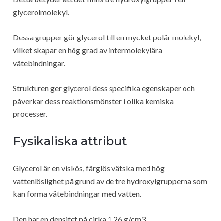
glycerolmolekyl.
Dessa grupper gör glycerol till en mycket polär molekyl,
vilket skapar en hög grad av intermolekylära
vätebindningar.
Strukturen ger glycerol dess specifika egenskaper och
påverkar dess reaktionsmönster i olika kemiska
processer.
Fysikaliska attribut
Glycerol är en viskös, färglös vätska med hög
vattenlöslighet på grund av de tre hydroxylgrupperna som
kan forma vätebindningar med vatten.
Den har en densitet på cirka 1,26 g/cm3.