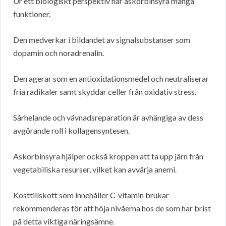
Ur ett biologiskt perspektiv har askorbinsyra många
funktioner.
Den medverkar i bildandet av signalsubstanser som
dopamin och noradrenalin.
Den agerar som en antioxidationsmedel och neutraliserar
fria radikaler samt skyddar celler från oxidativ stress.
Sårhelande och vävnadsreparation är avhängiga av dess
avgörande roll i kollagensyntesen.
Askorbinsyra hjälper också kroppen att ta upp järn från
vegetabiliska resurser, vilket kan avvärja anemi.
Kosttillskott som innehåller C-vitamin brukar
rekommenderas för att höja nivåerna hos de som har brist
på detta viktiga näringsämne.